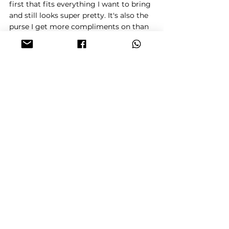
first that fits everything I want to bring
and still looks super pretty. It's also the
purse I get more compliments on than
with any other purse I've ever had (and
believe me, I own a lot!). The quality is
wonderful and the leather feels great.
DEWI
Deze geweldig zwarte tas helemaal
vanuit Bali, moet je in je bezit hebben!
Je kunt er echt een hoop spulletjes in
kwijt is van geweldig zacht leer en staat
werkelijk met alles😍 de kleine variant
brons/goud is eveneens supergeweldig,
omdat je ‘m ook als heuptas kan
gebruiken en erg makkelijk voor als je
bv naar een festival gaat of zomaar een
feestje waar je natuurlijk een prachtige
Eyecatcher om je middel draagt♥️ ik zit