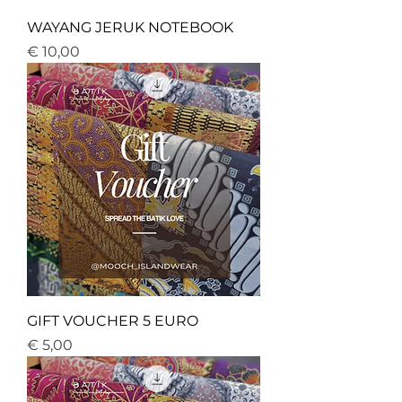
WAYANG JERUK NOTEBOOK
Price
€ 10,00
GIFT VOUCHER 5 EURO
Price
€ 5,00