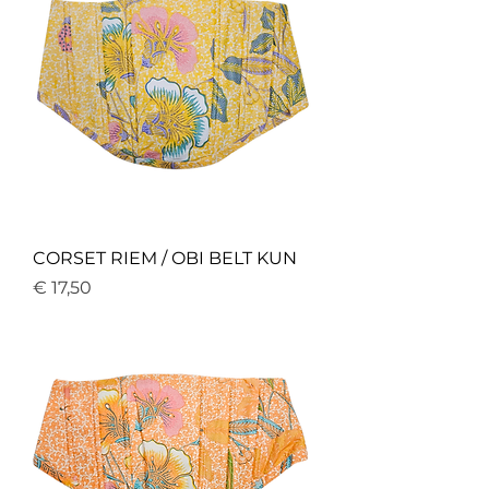
CORSET RIEM / OBI BELT KUN
Price
€ 17,50