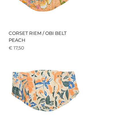
CORSET RIEM / OBI BELT
PEACH
Price
€ 17,50