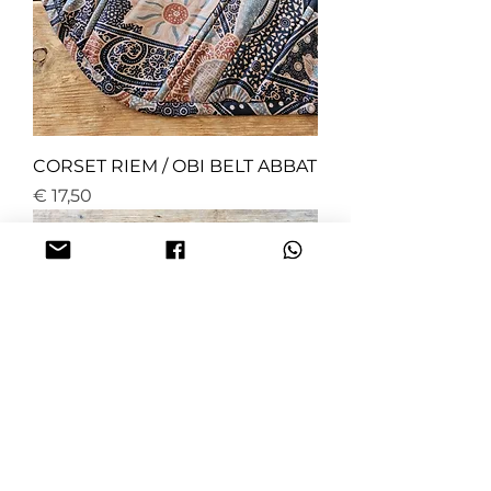
CORSET RIEM / OBI BELT ABBAT
Price
€ 17,50