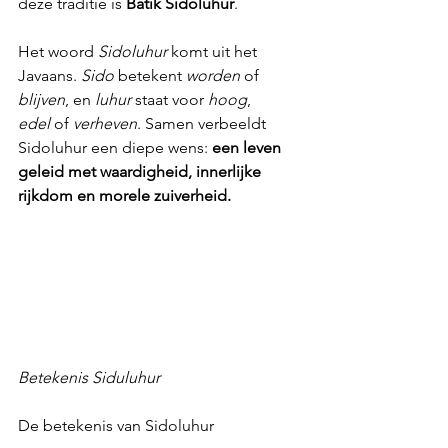
deze traditie is 
Batik Sidoluhur
.
Het woord 
Sidoluhur
 komt uit het 
Javaans. 
Sido
 betekent 
worden
 of 
blijven
, en 
luhur
 staat voor 
hoog
, 
edel
 of 
verheven
. Samen verbeeldt 
Sidoluhur een diepe wens: 
een leven 
geleid met waardigheid, innerlijke 
rijkdom en morele zuiverheid.
Betekenis Siduluhur
De betekenis van Sidoluhur