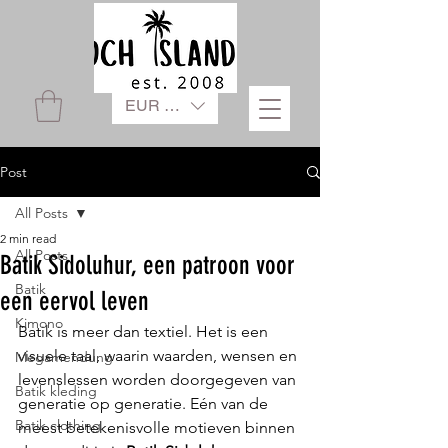
EUR (€)
Post
All Posts
2 min read
All Posts
Batik Sidoluhur, een patroon voor
Batik
een eervol leven
Kimono
Batik is meer dan textiel. Het is een 
visuele taal, waarin waarden, wensen en 
Megamendung
levenslessen worden doorgegeven van 
Batik kleding
generatie op generatie. Eén van de 
Batik clothing
meest betekenisvolle motieven binnen 