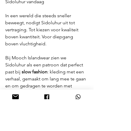
Sidoluhur vandaag
In een wereld die steeds sneller 
beweegt, nodigt Sidoluhur uit tot 
vertraging. Tot kiezen voor kwaliteit 
boven kwantiteit. Voor diepgang 
boven vluchtigheid.
Bij Mooch Islandwear zien we 
Sidoluhur als een patroon dat perfect 
past bij 
slow fashion
: kleding met een 
verhaal, gemaakt om lang mee te gaan 
en om gedragen te worden met 
aandacht.
Sidoluhur is geen trend.Het is een 
herinnering aan wie je wilt zijn.