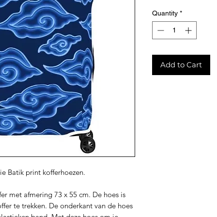
Quantity
*
Add to Cart
e Batik print kofferhoezen.
fer met afmering 73 x 55 cm. De hoes is
ffer te trekken. De onderkant van de hoes
 elastieken band. Met deze hoes om je