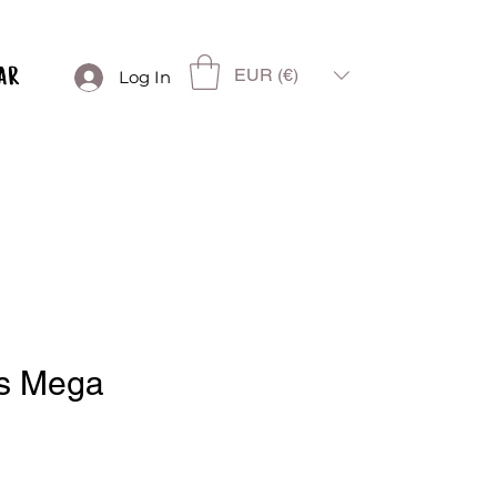
EUR (€)
Log In
es Mega