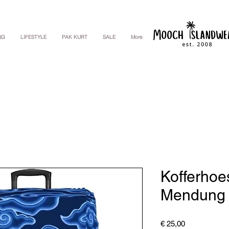
NG
LIFESTYLE
PAK KURT
SALE
More
Kofferho
Mendung
Price
€ 25,00