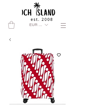
EUR (€)