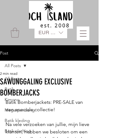
EUR (€)
Post
All Posts
2 min read
All Posts
SAWUNGGALING EXCLUSIVE
Batik
BOMBERJACKS
Kimono
Batik Bomberjackets: PRE-SALE van 
een speciale collectie!
Megamendung
Batik kleding
Na vele verzoeken van jullie, mijn lieve 
Batik clothing
klanten, hebben we besloten om een 