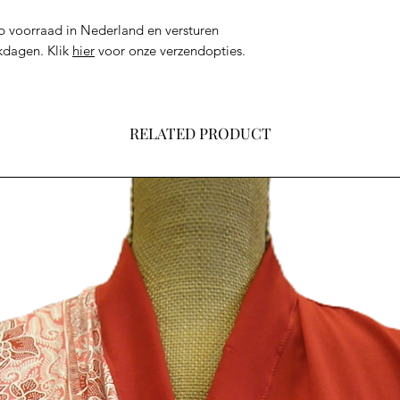
Bestel je buit
order verzonden
 voorraad in Nederland en versturen
Handmade)
kdagen. Klik
hier
voor onze verzendopties.
RELATED PRODUCT