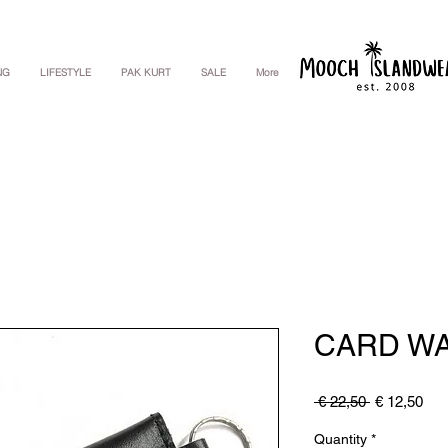
NG
LIFESTYLE
PAK KURT
SALE
More
CARD WA
Regular
Sal
 € 22,50 
€ 12,50
Price
Pri
Quantity
*