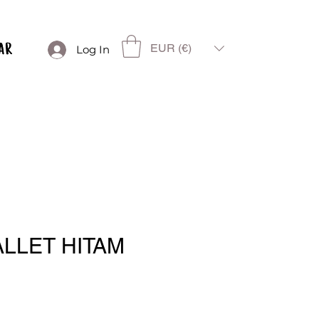
EUR (€)
Log In
LLET HITAM
e
ce