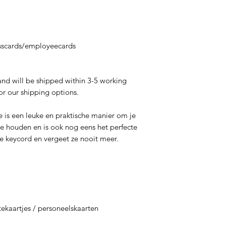
Holland. Check
shipping date.
Bali Handmade 
ordering from 
esscards/employeecards
order will be s
soon as it's re
 and will be shipped within 3-5 working
🇾🇪 Onze verzend
or our shipping options.
manieren
Nederland voo
is een leuke en praktische manier om je
verzonden naar
te houden en is ook nog eens het perfecte
Bali voorraad 
e keycord en vergeet ze nooit meer.
naar jouw adres
Bali Handmade
jouw verzoek g
we in onze 3 w
Nederland. Ch
eerstvolgende 
tekaartjes / personeelskaarten
Handmade)
Bali Handmade 