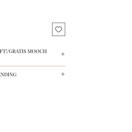
FT!/GRATIS MOOCH
ve a surprise Mooch gift with
ENDING
policy
ys of shipping:
anty
k will be shipped within 3
stination. (NL Stock)
lling ontvang je van ons een
 be shipped within 3-5 days to
. (Bali Stock)
ilen
Netherlands will be
antie
r request. And will be
r 3 weekly batch shipment to