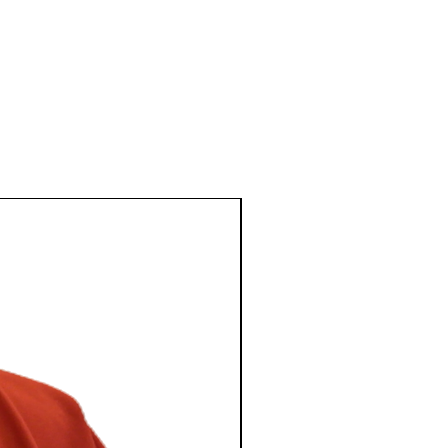
en Nederland? Dan word je
 zodra deze gereed is! (Bali