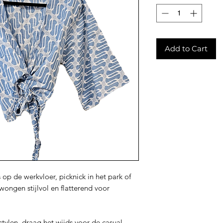
Add to Cart
 op de werkvloer, picknick in het park of
dwongen stijlvol en flatterend voor
tylen, draag het wijds voor de casual