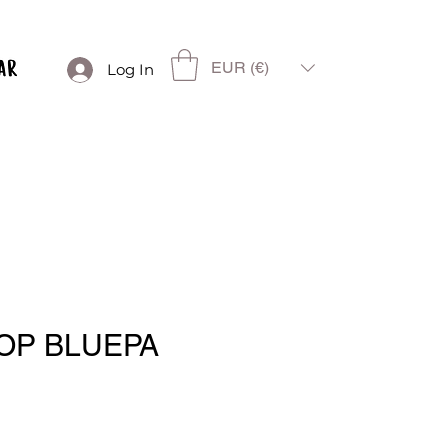
EUR (€)
Log In
OP BLUEPA