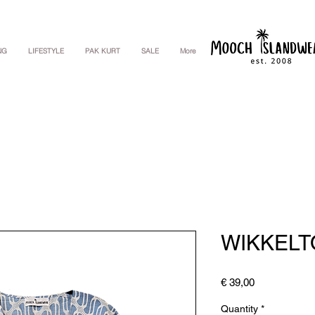
NG
LIFESTYLE
PAK KURT
SALE
More
WIKKELT
Price
€ 39,00
Quantity
*