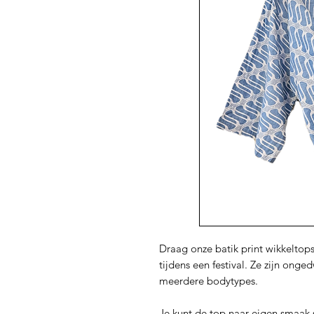
Draag onze batik print wikkeltops
tijdens een festival. Ze zijn onge
meerdere bodytypes.
Je kunt de top naar eigen smaak s